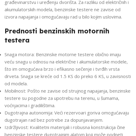
građevinarstvu i uređenju dvorišta. Za razliku od električnih i
akumulatorskih modela, benzinske testere ne zavise od
izvora napajanja i omogućavaju rad u bilo kojim uslovima.
Prednosti benzinskih motornih
testera
Snaga motora: Benzinske motorne testere obično imaju
veću snagu u odnosu na električne i akumulatorske modele,
što im omogućava brzo i efikasno sečenje i tvrđih vrsta
drveta. Snaga se kreće od 1.5 KS do preko 6 KS, u zavisnosti
od modela.
Mobilnost: Pošto ne zavise od strujnog napajanja, benzinske
testere su pogodne za upotrebu na terenu, u šumama,
voćnjacima i gradilištima.
Dugotrajna autonomija: Veći rezervoari goriva omogućavaju
dugotrajan rad bez potrebe za dopunjavanjem.
Izdržljivost: Kvalitetni materijali i robusna konstrukcija čine
benzinske testere dugotrajnim alatom koji može podneti