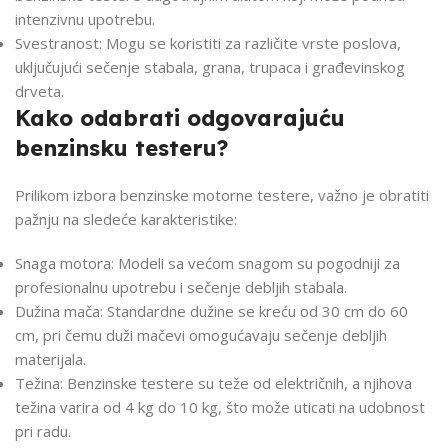
intenzivnu upotrebu.
Svestranost: Mogu se koristiti za različite vrste poslova,
uključujući sečenje stabala, grana, trupaca i građevinskog
drveta.
Kako odabrati odgovarajuću
benzinsku testeru?
Prilikom izbora benzinske motorne testere, važno je obratiti
pažnju na sledeće karakteristike:
Snaga motora: Modeli sa većom snagom su pogodniji za
profesionalnu upotrebu i sečenje debljih stabala.
Dužina mača: Standardne dužine se kreću od 30 cm do 60
cm, pri čemu duži mačevi omogućavaju sečenje debljih
materijala.
Težina: Benzinske testere su teže od električnih, a njihova
težina varira od 4 kg do 10 kg, što može uticati na udobnost
pri radu.