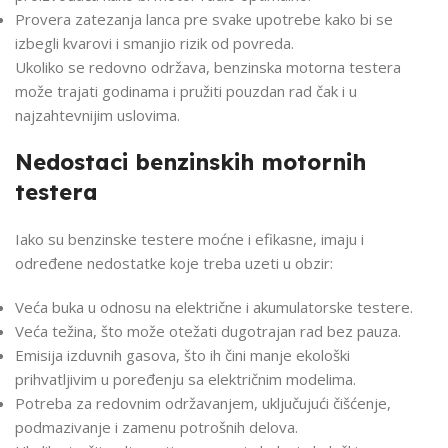
Provera zatezanja lanca pre svake upotrebe kako bi se
izbegli kvarovi i smanjio rizik od povreda.
Ukoliko se redovno održava, benzinska motorna testera
može trajati godinama i pružiti pouzdan rad čak i u
najzahtevnijim uslovima.
Nedostaci benzinskih motornih
testera
Iako su benzinske testere moćne i efikasne, imaju i
određene nedostatke koje treba uzeti u obzir:
Veća buka u odnosu na električne i akumulatorske testere.
Veća težina, što može otežati dugotrajan rad bez pauza.
Emisija izduvnih gasova, što ih čini manje ekološki
prihvatljivim u poređenju sa električnim modelima.
Potreba za redovnim održavanjem, uključujući čišćenje,
podmazivanje i zamenu potrošnih delova.