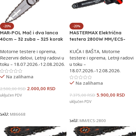
-20%
-20%
MAR-POL Mač i dva lanca
MASTERMAX Električna
40cm – 32 zuba – 325 korak
testera 2800W MM/ECS-
M86668
2800
Motorne testere i oprema
,
KUĆA I BAŠTA
,
Motorne
Rezervni delovi
,
Letnji radovi u
testere i oprema
,
Letnji radovi
toku – 18.07.2026.-12.08.2026.
u toku –
18.07.2026.-12.08.2026.
Na zalihama
Na zalihama
2.000,00
RSD
2.500,00
RSD
5.900,00
RSD
7.375,00
RSD
uključen PDV
uključen PDV
Dodaj U Korpu
Dodaj U Korpu
SKU:
M86668
SKU:
MM/ECS-2800