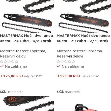
MASTERMAX Mač i dva lanca
MASTERMAX Mač i dva lanca
45cm – 34 zuba – 3/8 korak
40cm – 30 zuba – 3/8 korak
Motorne testere i oprema
,
Motorne testere i oprema
,
Rezervni delovi
Rezervni delovi
Na zalihama
Na zalihama
3.125,00
RSD
3.125,00
RSD
uključen PDV
uključen PDV
Dodaj U Korpu
Dodaj U Korpu
SKU:
macset68
SKU:
macset60