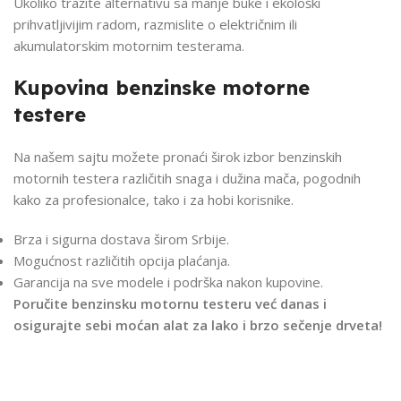
Ukoliko tražite alternativu sa manje buke i ekološki
prihvatljivijim radom, razmislite o električnim ili
akumulatorskim motornim testerama.
Kupovina benzinske motorne
testere
Na našem sajtu možete pronaći širok izbor benzinskih
motornih testera različitih snaga i dužina mača, pogodnih
kako za profesionalce, tako i za hobi korisnike.
Brza i sigurna dostava širom Srbije.
Mogućnost različitih opcija plaćanja.
Garancija na sve modele i podrška nakon kupovine.
Poručite benzinsku motornu testeru već danas i
osigurajte sebi moćan alat za lako i brzo sečenje drveta!