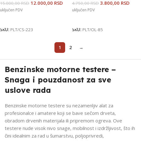
12.000,00
RSD
3.800,00
RSD
15.000,00
RSD
4.750,00
RSD
uključen PDV
uključen PDV
Dodaj U Korpu
Dodaj U Korpu
SKU:
PLT/CS-223
SKU:
PLT/OL-85
1
2
→
Benzinske motorne testere –
Snaga i pouzdanost za sve
uslove rada
Benzinske motorne testere su nezamenljiv alat za
profesionalce i amatere koji se bave sečom drveta,
obradom drvenih materijala ili pripremom ogreva. Ove
testere nude visok nivo snage, mobilnost i izdržljivost, što ih
čini idealnim za rad u šumarstvu, poljoprivredi,