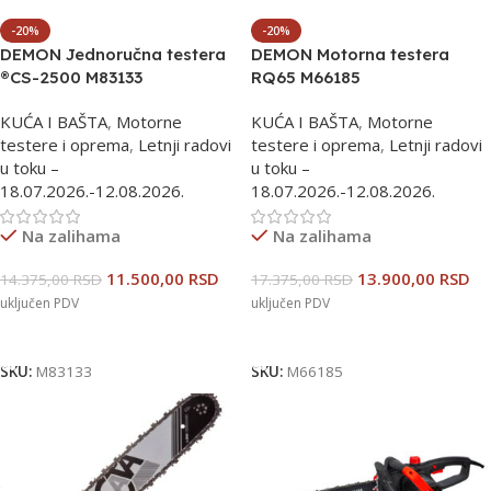
-20%
-20%
DEMON Jednoručna testera
DEMON Motorna testera
®CS-2500 M83133
RQ65 M66185
KUĆA I BAŠTA
,
Motorne
KUĆA I BAŠTA
,
Motorne
testere i oprema
,
Letnji radovi
testere i oprema
,
Letnji radovi
u toku –
u toku –
18.07.2026.-12.08.2026.
18.07.2026.-12.08.2026.
Na zalihama
Na zalihama
11.500,00
RSD
13.900,00
RSD
14.375,00
RSD
17.375,00
RSD
uključen PDV
uključen PDV
Dodaj U Korpu
Dodaj U Korpu
SKU:
M83133
SKU:
M66185