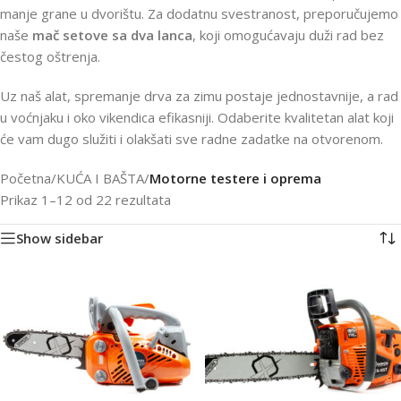
manje grane u dvorištu. Za dodatnu svestranost, preporučujemo
naše
mač setove sa dva lanca
, koji omogućavaju duži rad bez
čestog oštrenja.
Uz naš alat, spremanje drva za zimu postaje jednostavnije, a rad
u voćnjaku i oko vikendica efikasniji. Odaberite kvalitetan alat koji
će vam dugo služiti i olakšati sve radne zadatke na otvorenom.
Početna
/
KUĆA I BAŠTA
/
Motorne testere i oprema
Prikaz 1–12 od 22 rezultata
Show sidebar