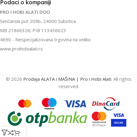
Podaci o kompaniji
PRO I HOBI ALATI DOO
Senćanski put 209b, 24000 Subotica
MB 21866326; PIB 113436023
4690 - Nespecijalizovana trgovina na veliko
www.proihobialati.rs
© 2026
Prodaja ALATA i MAŠINA | Pro i Hobi Alati
. All rights
reserved