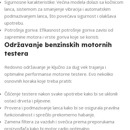
Sigurnosne karakteristike: Većina modela dolazi sa kočnicom
lanca, sistemom za smanjenje vibracija i automatskim
podmazivanjem lanca, što povećava sigurnost i olakšava
upotrebu.
Potrošnja goriva: Efikasnost potrošnje goriva zavisi od
zapremine motora i vrste goriva koje se koristi.
Održavanje benzinskih motornih
testera
Redovno održavanje je ključno za dug vek trajanja i
optimalne performanse motorne testere. Evo nekoliko
osnovnih koraka koje treba pratiti:
Čišćenje testere nakon svake upotrebe kako bi se uklonili
ostaci drveta i piljevine.
Provera i podmazivanje lanca kako bi se osigurala pravilna
funkcionalnost i sprečilo prekomerno habanje.
Zamena filtera za vazduh i svećica prema preporukama
proizvođača kako bi motor radio optimalno.