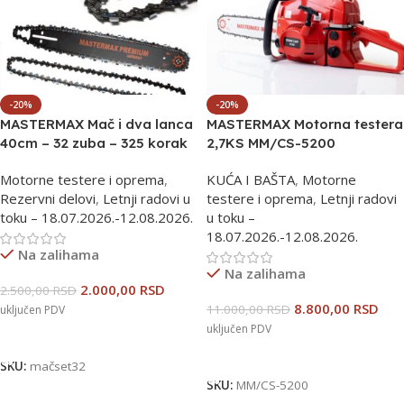
-20%
-20%
MASTERMAX Mač i dva lanca
MASTERMAX Motorna testera
40cm – 32 zuba – 325 korak
2,7KS MM/CS-5200
Motorne testere i oprema
,
KUĆA I BAŠTA
,
Motorne
Rezervni delovi
,
Letnji radovi u
testere i oprema
,
Letnji radovi
toku – 18.07.2026.-12.08.2026.
u toku –
18.07.2026.-12.08.2026.
Na zalihama
Na zalihama
2.000,00
RSD
2.500,00
RSD
8.800,00
RSD
11.000,00
RSD
uključen PDV
uključen PDV
Dodaj U Korpu
Dodaj U Korpu
SKU:
mačset32
SKU:
MM/CS-5200