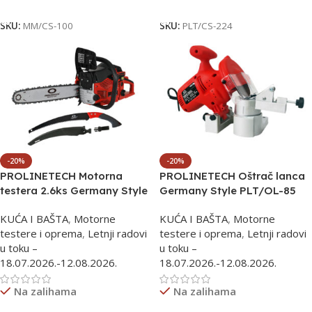
Dodaj U Korpu
Dodaj U Korpu
SKU:
MM/CS-100
SKU:
PLT/CS-224
-20%
-20%
PROLINETECH Motorna
PROLINETECH Oštrač lanca
testera 2.6ks Germany Style
Germany Style PLT/OL-85
PLT/CS-223
KUĆA I BAŠTA
,
Motorne
KUĆA I BAŠTA
,
Motorne
testere i oprema
,
Letnji radovi
testere i oprema
,
Letnji radovi
u toku –
u toku –
18.07.2026.-12.08.2026.
18.07.2026.-12.08.2026.
Na zalihama
Na zalihama