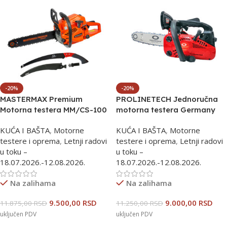
-20%
-20%
MASTERMAX Premium
PROLINETECH Jednoručna
Motorna testera MM/CS-100
motorna testera Germany
Style PLT/CS-224
KUĆA I BAŠTA
,
Motorne
KUĆA I BAŠTA
,
Motorne
testere i oprema
,
Letnji radovi
testere i oprema
,
Letnji radovi
u toku –
u toku –
18.07.2026.-12.08.2026.
18.07.2026.-12.08.2026.
Na zalihama
Na zalihama
9.500,00
RSD
9.000,00
RSD
11.875,00
RSD
11.250,00
RSD
uključen PDV
uključen PDV