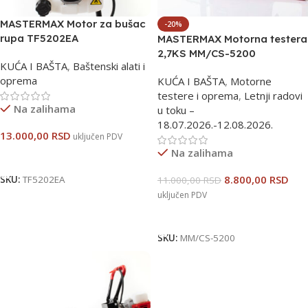
MASTERMAX Motor za bušac
-20%
rupa TF5202EA
MASTERMAX Motorna testera
2,7KS MM/CS-5200
KUĆA I BAŠTA
,
Baštenski alati i
oprema
KUĆA I BAŠTA
,
Motorne
testere i oprema
,
Letnji radovi
Na zalihama
u toku –
18.07.2026.-12.08.2026.
13.000,00
RSD
uključen PDV
Na zalihama
Dodaj U Korpu
8.800,00
RSD
SKU:
TF5202EA
11.000,00
RSD
uključen PDV
Dodaj U Korpu
SKU:
MM/CS-5200