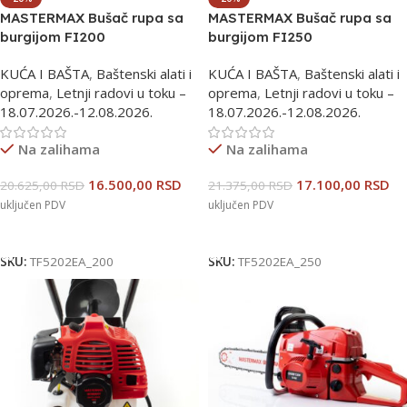
MASTERMAX Bušač rupa sa
MASTERMAX Bušač rupa sa
burgijom FI200
burgijom FI250
TF5202EA_200
TF5202EA_250
KUĆA I BAŠTA
,
Baštenski alati i
KUĆA I BAŠTA
,
Baštenski alati i
oprema
,
Letnji radovi u toku –
oprema
,
Letnji radovi u toku –
18.07.2026.-12.08.2026.
18.07.2026.-12.08.2026.
Na zalihama
Na zalihama
16.500,00
RSD
17.100,00
RSD
20.625,00
RSD
21.375,00
RSD
uključen PDV
uključen PDV
Dodaj U Korpu
Dodaj U Korpu
SKU:
TF5202EA_200
SKU:
TF5202EA_250