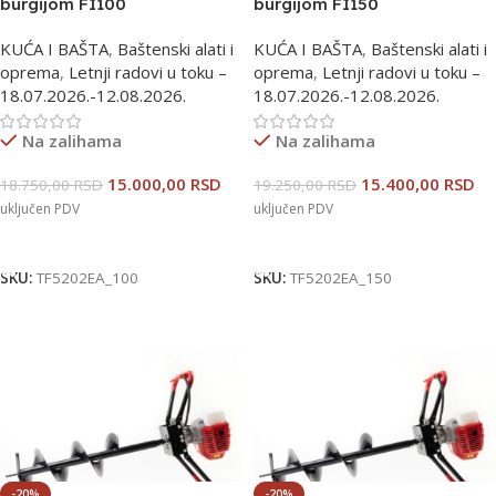
burgijom FI100
burgijom FI150
TF5202EA_100
TF5202EA_150
KUĆA I BAŠTA
,
Baštenski alati i
KUĆA I BAŠTA
,
Baštenski alati i
oprema
,
Letnji radovi u toku –
oprema
,
Letnji radovi u toku –
18.07.2026.-12.08.2026.
18.07.2026.-12.08.2026.
Na zalihama
Na zalihama
15.000,00
RSD
15.400,00
RSD
18.750,00
RSD
19.250,00
RSD
uključen PDV
uključen PDV
Dodaj U Korpu
Dodaj U Korpu
SKU:
TF5202EA_100
SKU:
TF5202EA_150
-20%
-20%