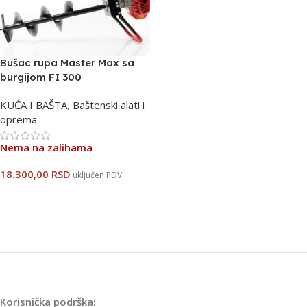
Bušac rupa Master Max sa
burgijom FI 300
KUĆA I BAŠTA
,
Baštenski alati i
oprema
Nema na zalihama
18.300,00
RSD
uključen PDV
Pročitajte Još
Korisnička podrška: