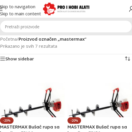
Skip to navigation
Skip to main content
Početna
/
Proizvod označen „mastermax“
Prikazano je svih 7 rezultata
Show sidebar
-20%
-20%
MASTERMAX Bušač rupa sa
MASTERMAX Bušač rupa sa