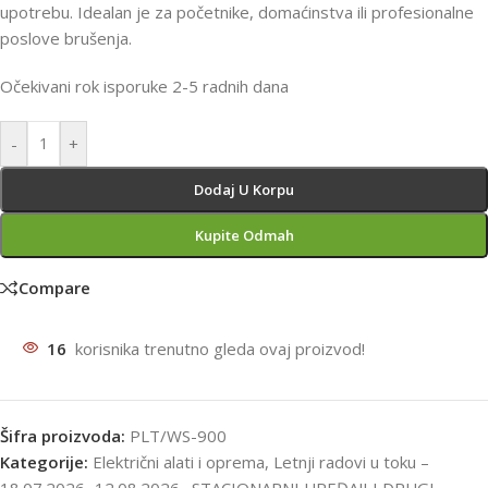
upotrebu. Idealan je za početnike, domaćinstva ili profesionalne
poslove brušenja.
Očekivani rok isporuke 2-5 radnih dana
-
+
Dodaj U Korpu
Kupite Odmah
Compare
16
korisnika trenutno gleda ovaj proizvod!
Šifra proizvoda:
PLT/WS-900
Kategorije:
Električni alati i oprema
,
Letnji radovi u toku –
18.07.2026.-12.08.2026.
,
STACIONARNI UREĐAJI I DRUGI