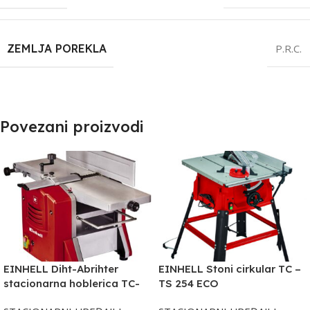
ZEMLJA POREKLA
P.R.C.
Povezani proizvodi
EINHELL Diht-Abrihter
EINHELL Stoni cirkular TC –
stacionarna hoblerica TC-
TS 254 ECO
SP 204