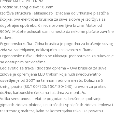
Brzina: MAX – 3500 RPM
Prečnik brusnog diska: 180mm
Izdrživa struktura i efikasnost- Izrađena od vrhunske plastične
školjke, ova električna brusilica za suve zidove je izdržljiva za
dugotrajnu upotrebu. 6 nivoa promenljiva brzina. Motor od
900W. Možete pokušati sami umesto da nekome plaćate završne
radove.
Ergonomska ručka- Zidna brusilica je pogodna za brušenje suvog
zida sa zadebljanim, neklizajućim i izolovanim ručkama.
Ergonomske ručke udobno se uklapaju. Jednostavan za rukovanje
sa dostupnim prekidačima.
Led svetlo za trake i dodatna oprema – Ova brusilica za suve
zidove je opremljena LED trakom koja nudi sveobuhvatno
osvetljenje od 360° na tamnom radnom mestu. Dolazi sa 6
šmirgl papira (80/100/120/150/180/240), crevom za prašinu
dužine, karbonskim četkama i alatima za montažu.
Velika svestanost – Alat je pogodan za brušenje i poliranje
gipsanih zidova, plafona, unutrašnjih i spoljašnjih zidova, lepkova i
rastresitog maltera, kako za komercijalnu tako i za privatnu