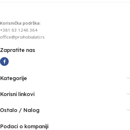
PROIZVOĐAČ
PROIZVOĐAČ
Einhell
Einhell
Korisnička podrška:
UVOZNIK
UVOZNIK
EINHELL
EINHELL
+381 63 1246 364
office@proihobialati.rs
ZEMLJA POREKLA
ZEMLJA POREKLA
Zapratite nas
Španija
Španija
Kategorije
Korisni linkovi
Ostalo / Nalog
Podaci o kompaniji