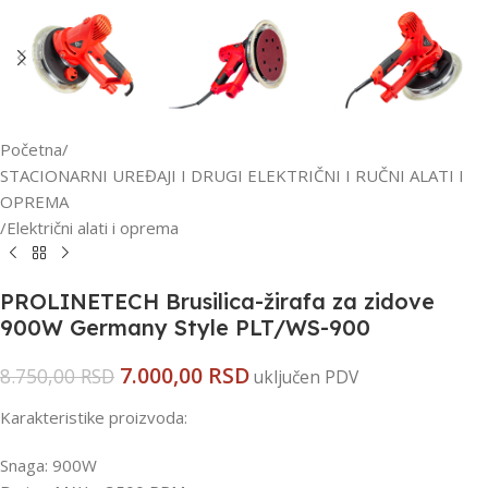
Početna
/
STACIONARNI UREĐAJI I DRUGI ELEKTRIČNI I RUČNI ALATI I
OPREMA
/
Električni alati i oprema
PROLINETECH Brusilica-žirafa za zidove
900W Germany Style PLT/WS-900
7.000,00
RSD
8.750,00
RSD
uključen PDV
Karakteristike proizvoda:
Snaga: 900W