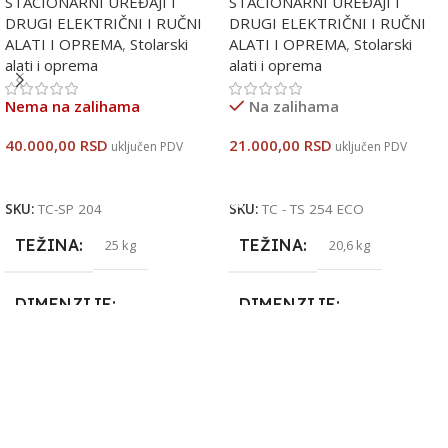
STACIONARNI UREĐAJI I
STACIONARNI UREĐAJI I
DRUGI ELEKTRIČNI I RUČNI
DRUGI ELEKTRIČNI I RUČNI
ALATI I OPREMA
,
Stolarski
ALATI I OPREMA
,
Stolarski
alati i oprema
alati i oprema
Nema na zalihama
Na zalihama
40.000,00
RSD
21.000,00
RSD
uključen PDV
uključen PDV
Pročitajte Još
Dodaj U Korpu
SKU:
TC-SP 204
SKU:
TC - TS 254 ECO
TEŽINA
TEŽINA
25 kg
20,6 kg
DIMENZIJE
DIMENZIJE
85 × 46 × 43 cm
71,6 × 62,5 × 33 cm
VRSTA
VRSTA
Električni
Električni