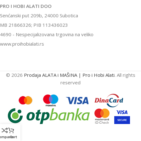
PRO I HOBI ALATI DOO
Senćanski put 209b, 24000 Subotica
MB 21866326; PIB 113436023
4690 - Nespecijalizovana trgovina na veliko
www.proihobialati.rs
© 2026
Prodaja ALATA i MAŠINA | Pro i Hobi Alati
. All rights
reserved
ompare
Cart