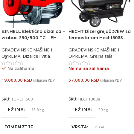
EINHELL Elektična dizalica –
HECHT Dizel grejač 37kW sa
vrabac 250/500 TC – EH
termostatom Hecht3038
500
GRAĐEVINSKE MAŠINE I
GRAĐEVINSKE MAŠINE I
OPREMA
,
Dizalice i vitla
OPREMA
,
Grejna tela
Na zalihama
Nema na zalihama
19.000,00
RSD
57.000,00
RSD
uključen PDV
uključen PDV
Dodaj U Korpu
Pročitajte Još
SKU:
TC - EH 500
SKU:
HECHT3038
TEŽINA
TEŽINA
15,6 kg
20 kg
DIMENZIJE
VRSTA
Dizel