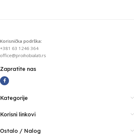
40,2 × 15,8 × 25,8 cm
UVOZNIK
STRAUS ALATI
VRSTA
Električni
ZEMLJA POREKLA
Korisnička podrška:
PROIZVOĐAČ
Einhell
Češka
+381 63 1246 364
office@proihobialati.rs
UVOZNIK
EINHELL
Zapratite nas
ZEMLJA POREKLA
Španija
Kategorije
Korisni linkovi
Ostalo / Nalog