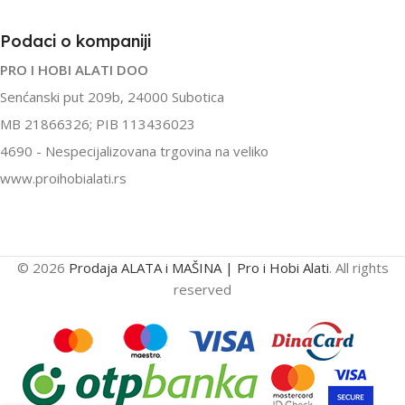
Podaci o kompaniji
PRO I HOBI ALATI DOO
Senćanski put 209b, 24000 Subotica
MB 21866326; PIB 113436023
4690 - Nespecijalizovana trgovina na veliko
www.proihobialati.rs
© 2026
Prodaja ALATA i MAŠINA | Pro i Hobi Alati
. All rights
reserved