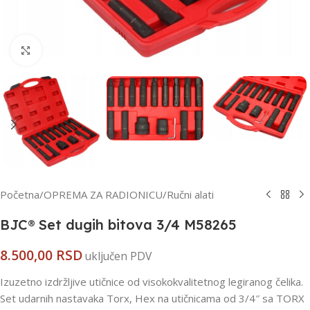
Kliknite za uvećanje
Početna
/
OPREMA ZA RADIONICU
/
Ručni alati
BJC® Set dugih bitova 3/4 M58265
8.500,00
RSD
uključen PDV
Izuzetno izdržljive utičnice od visokokvalitetnog legiranog čelika.
Set udarnih nastavaka Torx, Hex na utičnicama od 3/4″ sa TORX