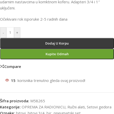
udarnim nastavcima u komktnom koferu. Adapteri 3/4 i 1″
uključeni.
Očekivani rok isporuke 2-5 radnih dana
-
+
Dodaj U Korpu
Kupite Odmah
Compare
15
korisnika trenutno gleda ovaj proizvod!
Šifra proizvoda:
M58265
Kategorije:
OPREMA ZA RADIONICU
,
Ručni alati
,
Setovi gedora
Oznake:
bitovi
,
bitovi 3/4
,
bjc
,
pneumatski set