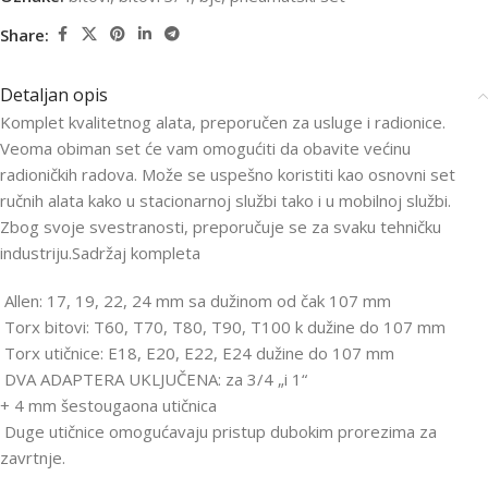
Share:
Detaljan opis
Komplet kvalitetnog alata, preporučen za usluge i radionice.
Veoma obiman set će vam omogućiti da obavite većinu
radioničkih radova. Može se uspešno koristiti kao osnovni set
ručnih alata kako u stacionarnoj službi tako i u mobilnoj službi.
Zbog svoje svestranosti, preporučuje se za svaku tehničku
industriju.Sadržaj kompleta
Allen: 17, 19, 22, 24 mm sa dužinom od čak 107 mm
Torx bitovi: T60, T70, T80, T90, T100 k dužine do 107 mm
Torx utičnice: E18, E20, E22, E24 dužine do 107 mm
DVA ADAPTERA UKLJUČENA: za 3/4 „i 1“
+ 4 mm šestougaona utičnica
Duge utičnice omogućavaju pristup dubokim prorezima za
zavrtnje.