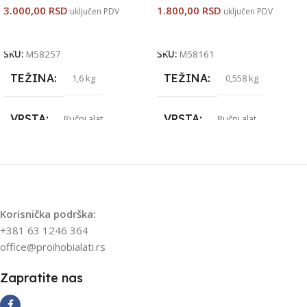
3.000,00
RSD
1.800,00
RSD
uključen PDV
uključen PDV
Dodaj U Korpu
Dodaj U Korpu
SKU:
M58257
SKU:
M58161
TEŽINA
TEŽINA
1,6 kg
0,558 kg
VRSTA
VRSTA
Ručni alat
Ručni alat
PROIZVOĐAČ
PROIZVOĐAČ
MAR-POL
MAR-POL
Korisnička podrška:
+381 63 1246 364
UVOZNIK
UVOZNIK
STRAUS ALATI
STRAUS ALATI
office@proihobialati.rs
ZEMLJA POREKLA
ZEMLJA POREKLA
Zapratite nas