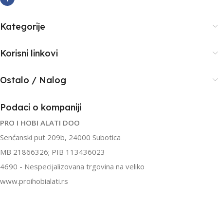
P.R.C.
P.R.C.
Kategorije
Korisni linkovi
Ostalo / Nalog
Podaci o kompaniji
PRO I HOBI ALATI DOO
Senćanski put 209b, 24000 Subotica
MB 21866326; PIB 113436023
4690 - Nespecijalizovana trgovina na veliko
www.proihobialati.rs