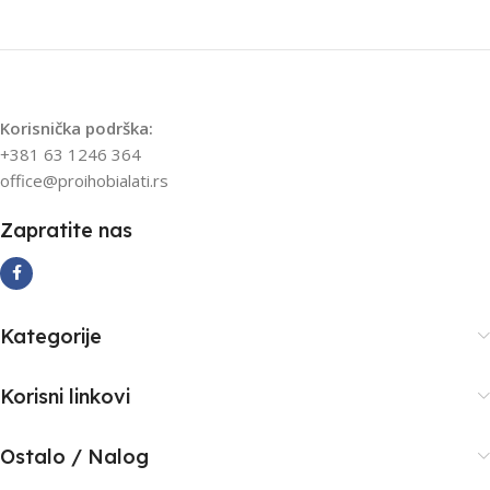
PROIZVOĐAČ
PROIZVOĐAČ
BJC®
MAR-POL
UVOZNIK
STRAUS ALATI
Korisnička podrška:
UVOZNIK
STRAUS ALATI
ZEMLJA POREKLA
+381 63 1246 364
office@proihobialati.rs
ZEMLJA POREKLA
P.R.C.
Zapratite nas
P.R.C.
Kategorije
Korisni linkovi
Ostalo / Nalog