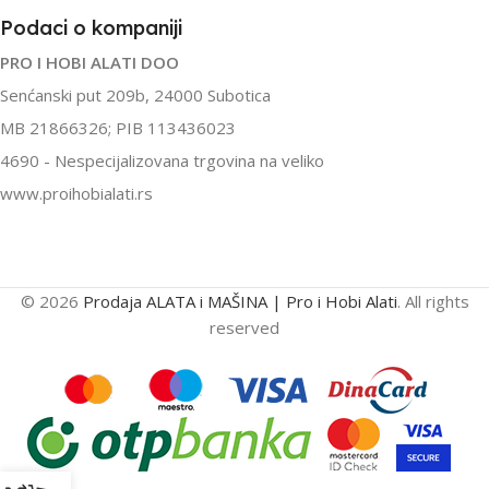
Podaci o kompaniji
PRO I HOBI ALATI DOO
Senćanski put 209b, 24000 Subotica
MB 21866326; PIB 113436023
4690 - Nespecijalizovana trgovina na veliko
www.proihobialati.rs
© 2026
Prodaja ALATA i MAŠINA | Pro i Hobi Alati
. All rights
reserved