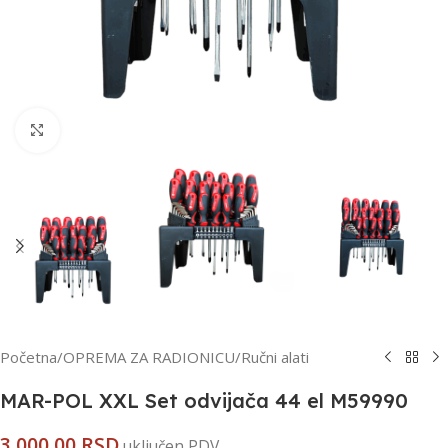
Kliknite za uvećanje
Početna
/
OPREMA ZA RADIONICU
/
Ručni alati
MAR-POL XXL Set odvijača 44 el M59990
3.000,00
RSD
uključen PDV