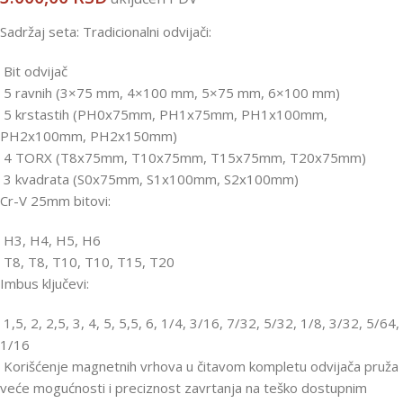
Sadržaj seta: Tradicionalni odvijači:
Bit odvijač
5 ravnih (3×75 mm, 4×100 mm, 5×75 mm, 6×100 mm)
5 krstastih (PH0x75mm, PH1x75mm, PH1x100mm,
PH2x100mm, PH2x150mm)
4 TORX (T8x75mm, T10x75mm, T15x75mm, T20x75mm)
3 kvadrata (S0x75mm, S1x100mm, S2x100mm)
Cr-V 25mm bitovi:
H3, H4, H5, H6
T8, T8, T10, T10, T15, T20
Imbus ključevi:
1,5, 2, 2,5, 3, 4, 5, 5,5, 6, 1/4, 3/16, 7/32, 5/32, 1/8, 3/32, 5/64,
1/16
Korišćenje magnetnih vrhova u čitavom kompletu odvijača pruža
veće mogućnosti i preciznost zavrtanja na teško dostupnim