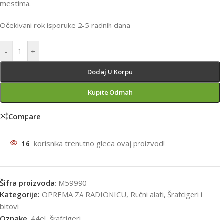
mestima.
Očekivani rok isporuke 2-5 radnih dana
-
+
Dodaj U Korpu
Kupite Odmah
Compare
16
korisnika trenutno gleda ovaj proizvod!
Šifra proizvoda:
M59990
Kategorije:
OPREMA ZA RADIONICU
,
Ručni alati
,
Šrafcigeri i
bitovi
Oznake:
44el
,
šrafcigeri