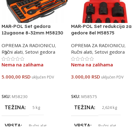
MAR-POL Set gedora
MAR-POL Set redukcija za
12ugaone 8-32mm M58230
gedore 8el M58575
OPREMA ZA RADIONICU
,
OPREMA ZA RADIONICU
,
Ručni alati
,
Setovi gedora
Ručni alati
,
Setovi gedora
Nema na zalihama
Nema na zalihama
5.000,00
RSD
3.000,00
RSD
uključen PDV
uključen PDV
Pročitajte Još
Pročitajte Još
SKU:
M58230
SKU:
M58575
TEŽINA
TEŽINA
5 kg
2,624 kg
VRSTA
VRSTA
Ručni alat
Ručni alat