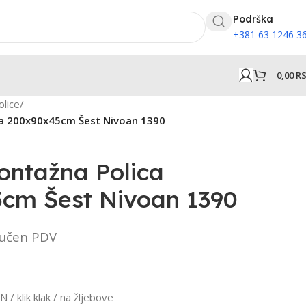
Podrška
+381 63 1246 3
0,00
R
olice
/
a 200x90x45cm Šest Nivoan 1390
ontažna Polica
cm Šest Nivoan 1390
jučen PDV
 / klik klak / na žljebove