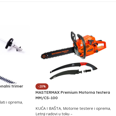
nalni trimer
-20%
MASTERMAX Premium Motorna testera
MM/CS-100
lati i oprema
,
KUĆA I BAŠTA
,
Motorne testere i oprema
,
Letnji radovi u toku –