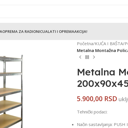
TA
OPREMA ZA RADIONICU
ALATI I OPREMA
AKCIJA!
Početna
/
KUĆA I BAŠTA
/
P
Metalna Montažna Polic
Metalna M
200x90x45
5.900,00
RSD
ukl
Tehnički podaci:
Način sastavljanja: PUSH IN