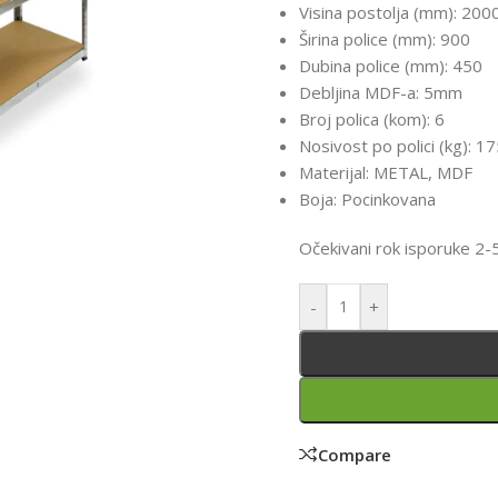
Visina postolja (mm): 200
Širina police (mm): 900
Dubina police (mm): 450
Debljina MDF-a: 5mm
Broj polica (kom): 6
Nosivost po polici (kg): 1
Materijal: METAL, MDF
Boja: Pocinkovana
Očekivani rok isporuke 2-
-
+
Compare