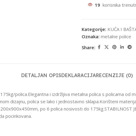
19
korisnika trenut
Kategorije:
KUĆA I BAŠT
Oznaka:
metalne police
Share:
DETALJAN OPIS
DEKLARACIJA
RECENZIJE (0)
75kg/polica.Elegantna i izdržljiva metalna polica s policama od
m dizajnu, polica se lako i jednostavno sklapa.Korišteni materijali
police 200x900x450mm, po 6 polica nosivosti do 175kg.STABIL
da pocinkovana.