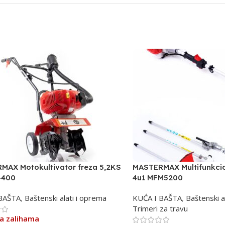
MAX Motokultivator freza 5,2KS
MASTERMAX Multifunkcio
-400
4u1 MFM5200
 BAŠTA
,
Baštenski alati i oprema
KUĆA I BAŠTA
,
Baštenski a
Trimeri za travu
a zalihama