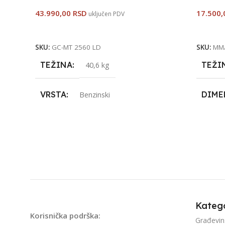
43.990,00
RSD
17.500
uključen PDV
Pročitajte Još
Pročita
SKU:
GC-MT 2560 LD
SKU:
MM/
TEŽINA
TEŽI
40,6 kg
VRSTA
DIME
Benzinski
PROIZVOĐAČ
VRST
Einhell
UVOZNIK
PROI
EINHELL
ZEMLJA POREKLA
UVOZ
Španija
Katego
ZEML
Korisnička podrška:
Građevin