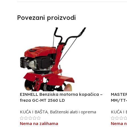
Povezani proizvodi
EINHELL Benziska motorna kopačica –
MASTER
freza GC-MT 2560 LD
MM/TT
KUĆA I BAŠTA
,
Baštenski alati i oprema
KUĆA I
Nema na zalihama
Nema n