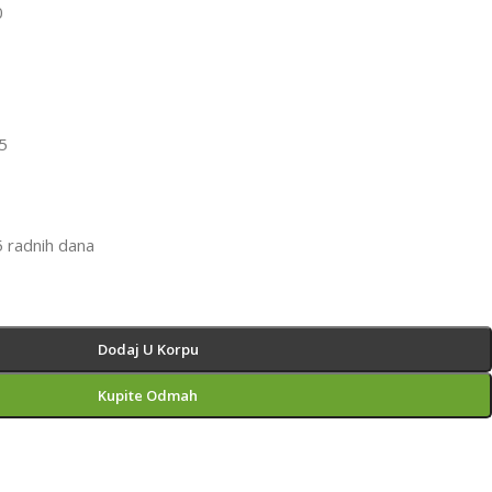
0
75
5 radnih dana
Dodaj U Korpu
Kupite Odmah