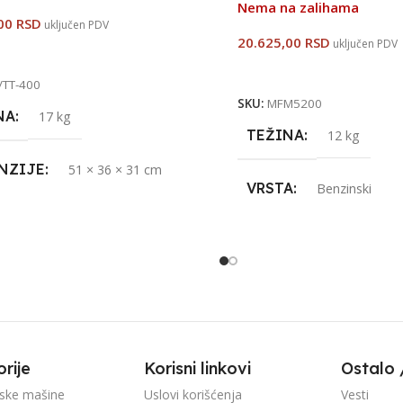
Nema na zalihama
,00
RSD
uključen PDV
20.625,00
RSD
uključen PDV
jte Još
Pročitajte Još
TT-400
SKU:
MFM5200
NA
17 kg
TEŽINA
12 kg
NZIJE
51 × 36 × 31 cm
VRSTA
Benzinski
A
Benzinski
PROIZVOĐAČ
MAS
ZVOĐAČ
MASTERMAX
UVOZNIK
STRAUS A
NIK
STRAUS ALATI
ZEMLJA POREKLA
rije
Korisni linkovi
Ostalo 
JA POREKLA
P.R.C.
ske mašine
Uslovi korišćenja
Vesti