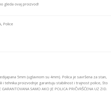
no gleda ovaj proizvod!
A
,
Police
 medijapana 5mm (uglavnom su 4mm). Polica je savršena za stan,
 i tehnika proizvodnje garantuju stabilnost i trajnost police, što
NOST JE GARANTOVANA SAMO AKO JE POLICA PRIČVRŠĆENA UZ ZID.