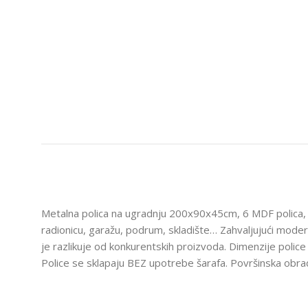
Metalna polica na ugradnju 200x90x45cm, 6 MDF polica, 1
radionicu, garažu, podrum, skladište… Zahvaljujući moderno
je razlikuje od konkurentskih proizvoda. Dimenzije 
Police se sklapaju BEZ upotrebe šarafa. Površinska obra