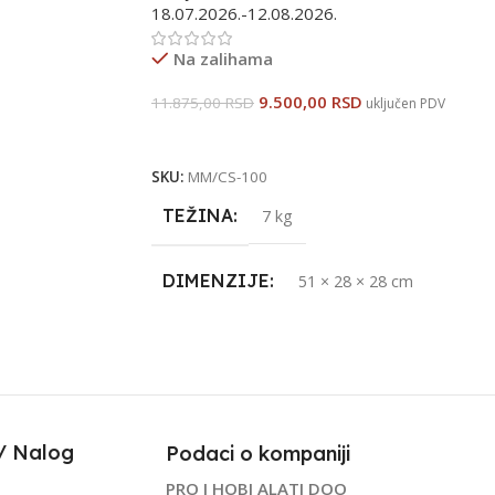
18.07.2026.-12.08.2026.
Na zalihama
9.500,00
RSD
11.875,00
RSD
uključen PDV
Dodaj U Korpu
SKU:
MM/CS-100
TEŽINA
7 kg
DIMENZIJE
51 × 28 × 28 cm
TERMAX
VRSTA
Benzinski
LATI
PROIZVOĐAČ
MASTERMAX
P.R.C.
/ Nalog
Podaci o kompaniji
UVOZNIK
STRAUS ALATI
PRO I HOBI ALATI DOO